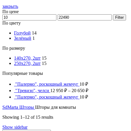
закрыть
По цене
Filter
По цвету
Голубой
14
Зелёный
1
По размеру
140х270, 2шт
15
250х270, 2шт
15
Популярные товары
"Палермо", роскошный жемчуг
10
₽
"Тревизо", челси
12 950
₽
–
20 650
₽
"Палермо", роскошный жемчуг
10
₽
SdMarta
Шторы
Шторы для комнаты
Showing 1–12 of 15 results
Show sidebar