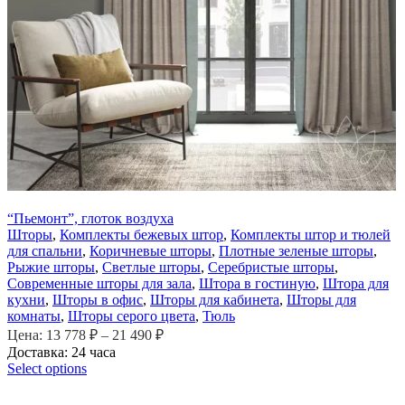
“Пьемонт”, глоток воздуха
Шторы
,
Комплекты бежевых штор
,
Комплекты штор и тюлей
для спальни
,
Коричневые шторы
,
Плотные зеленые шторы
,
Рыжие шторы
,
Светлые шторы
,
Серебристые шторы
,
Современные шторы для зала
,
Штора в гостиную
,
Штора для
кухни
,
Шторы в офис
,
Шторы для кабинета
,
Шторы для
комнаты
,
Шторы серого цвета
,
Тюль
Цена:
13 778
₽
–
21 490
₽
Доставка: 24 часа
Select options