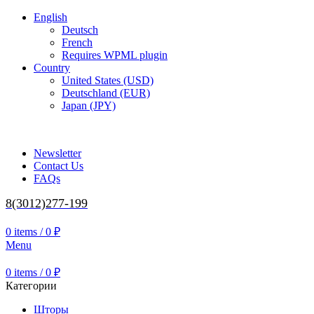
English
Deutsch
French
Requires WPML plugin
Country
United States (USD)
Deutschland (EUR)
Japan (JPY)
ADD ANYTHING HERE OR JUST REMOVE IT…
Newsletter
Contact Us
FAQs
8(3012)277-199
0
items
/
0
₽
Menu
0
items
/
0
₽
Категории
Шторы