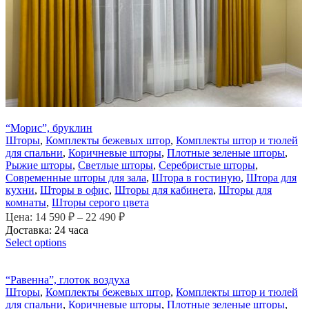
“Морис”, бруклин
Шторы
,
Комплекты бежевых штор
,
Комплекты штор и тюлей
для спальни
,
Коричневые шторы
,
Плотные зеленые шторы
,
Рыжие шторы
,
Светлые шторы
,
Серебристые шторы
,
Современные шторы для зала
,
Штора в гостиную
,
Штора для
кухни
,
Шторы в офис
,
Шторы для кабинета
,
Шторы для
комнаты
,
Шторы серого цвета
Цена:
14 590
₽
–
22 490
₽
Доставка: 24 часа
Select options
“Равенна”, глоток воздуха
Шторы
,
Комплекты бежевых штор
,
Комплекты штор и тюлей
для спальни
,
Коричневые шторы
,
Плотные зеленые шторы
,