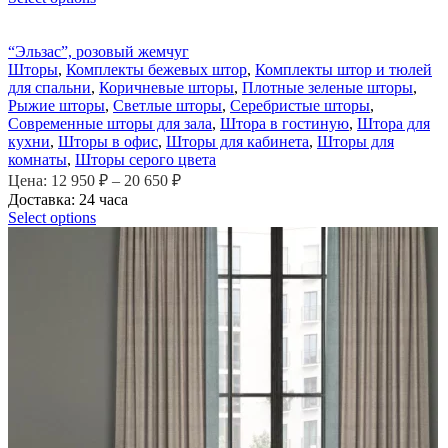
“Эльзас”, розовый жемчуг
Шторы
,
Комплекты бежевых штор
,
Комплекты штор и тюлей
для спальни
,
Коричневые шторы
,
Плотные зеленые шторы
,
Рыжие шторы
,
Светлые шторы
,
Серебристые шторы
,
Современные шторы для зала
,
Штора в гостиную
,
Штора для
кухни
,
Шторы в офис
,
Шторы для кабинета
,
Шторы для
комнаты
,
Шторы серого цвета
Цена:
12 950
₽
–
20 650
₽
Доставка: 24 часа
Select options