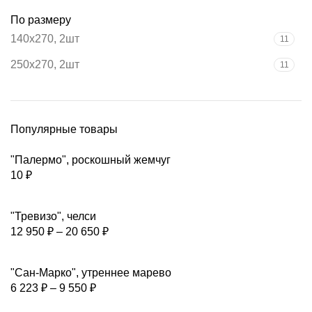
По размеру
140х270, 2шт
11
250х270, 2шт
11
Популярные товары
"Палермо", роскошный жемчуг
10
₽
"Тревизо", челси
12 950
₽
–
20 650
₽
"Сан-Марко", утреннее марево
6 223
₽
–
9 550
₽