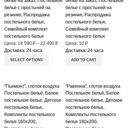
белье на заказ
,
Постельное
белье на заказ
,
Постельное
белье с простыней на
белье с простыней на
резинке
,
Распродажа
резинке
,
Распродажа
постельного белья
,
постельного белья
,
Семейный комплект
Семейный комплект
постельного белья
постельного белья
Цена:
14 590
₽
–
22 490
₽
Цена:
10
₽
Доставка: 24 часа
Доставка: 24 часа
SELECT OPTIONS
ADD TO CART
“Пьемонт”, глоток воздуха
“Равенна”, глоток воздуха
Постельное бельё
,
Белое
Постельное бельё
,
Белое
постельное белье
,
Детское
постельное белье
,
Детское
постельное белье
,
постельное белье
,
Комплекты постельного
Комплекты постельного
белья 160х200
,
белья 160х200
,