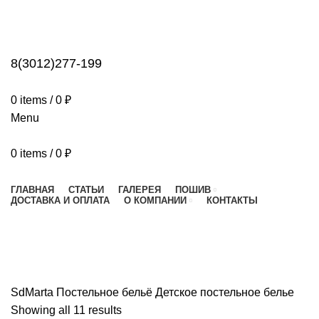
ENGLISH
COUNTRY
ADD ANYTHING HERE OR JUST REMOVE IT…
NEWSLETTER
CONTACT US
FAQS
8(3012)277-199
0
items
/
0
₽
Menu
0
items
/
0
₽
Категории
ГЛАВНАЯ
СТАТЬИ
ГАЛЕРЕЯ
ПОШИВ
ДОСТАВКА И ОПЛАТА
О КОМПАНИИ
КОНТАКТЫ
Детское постельное белье
SdMarta
Постельное бельё
Детское постельное белье
Showing all 11 results